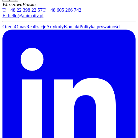
Warszawa
Polska
T:
+48 22 398 22 57
T:
+48 605 266 742
E:
hello@animativ.pl
Oferta
O nas
Realizacje
Artykuły
Kontakt
Polityka prywatności