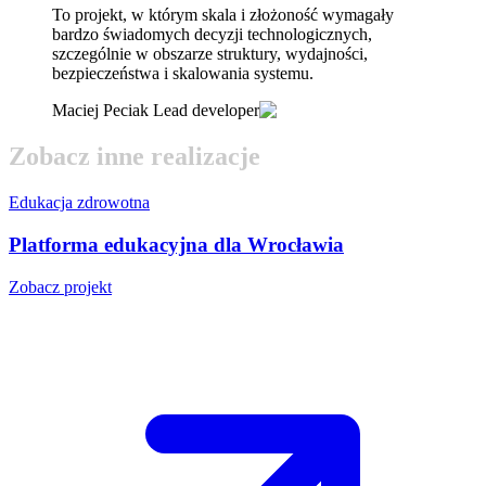
To projekt, w którym skala i złożoność wymagały
bardzo świadomych decyzji technologicznych,
szczególnie w obszarze struktury, wydajności,
bezpieczeństwa i skalowania systemu.
Maciej Peciak Lead developer
Z
o
b
a
c
z
i
n
n
e
r
e
a
l
i
z
a
c
j
e
Edukacja zdrowotna
Platforma edukacyjna dla Wrocławia
Zobacz projekt