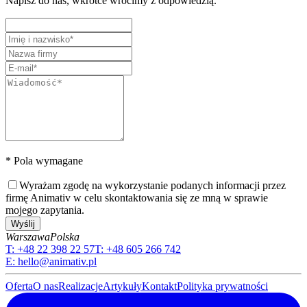
Napisz do nas, wkrótce wrócimy z odpowiedzią.
* Pola wymagane
Wyrażam zgodę na wykorzystanie podanych informacji przez
firmę Animativ w celu skontaktowania się ze mną w sprawie
mojego zapytania.
Wyślij
Warszawa
Polska
T:
+48 22 398 22 57
T:
+48 605 266 742
E:
hello@animativ.pl
Oferta
O nas
Realizacje
Artykuły
Kontakt
Polityka prywatności