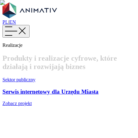
PL
|
EN
Realizacje
P
r
o
d
u
k
t
y
i
r
e
a
l
i
z
a
c
j
e
c
y
f
r
o
w
e
,
k
t
ó
r
e
d
z
i
a
ł
a
j
ą
i
r
o
z
w
i
j
a
j
ą
b
i
z
n
e
s
Sektor publiczny
Serwis internetowy dla Urzędu Miasta
Zobacz projekt