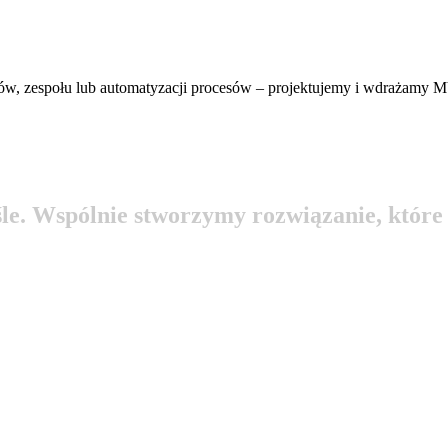
entów, zespołu lub automatyzacji procesów – projektujemy i wdrażamy 
ś
l
e
.
W
s
p
ó
l
n
i
e
s
t
w
o
r
z
y
m
y
r
o
z
w
i
ą
z
a
n
i
e
,
k
t
ó
r
e