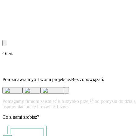
Oferta
Porozmawiajmy
o Twoim projekcie.
Bez zobowiązań.
P
o
m
a
g
a
m
y
f
i
r
m
o
m
z
a
i
s
t
n
i
e
ć
l
u
b
s
z
y
b
k
o
p
r
z
e
j
ś
ć
o
d
p
o
m
y
s
ł
u
d
o
d
z
i
a
ł
a
u
s
p
r
a
w
n
i
a
ć
p
r
a
c
ę
i
r
o
z
w
i
j
a
ć
b
i
z
n
e
s
.
Co z nami zrobisz?