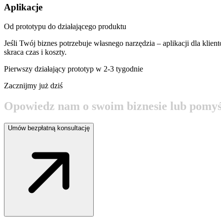
Aplikacje
Od prototypu do działającego produktu
Jeśli Twój biznes potrzebuje własnego narzędzia – aplikacji dla kli
skraca czas i koszty.
Pierwszy działający prototyp w 2-3 tygodnie
Zacznijmy już dziś
O
p
o
w
i
e
d
z
n
a
m
o
s
w
o
i
m
b
i
z
n
e
s
i
e
l
u
b
p
o
m
y
Umów bezpłatną konsultację