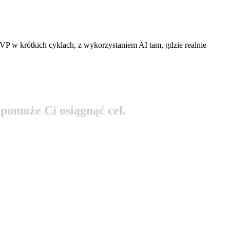
MVP w krótkich cyklach, z wykorzystaniem AI tam, gdzie realnie
p
o
m
o
ż
e
C
i
o
s
i
ą
g
n
ą
ć
c
e
l
.