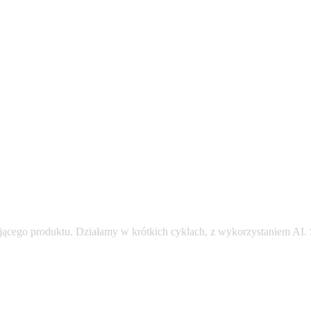
j
ą
c
e
g
o
p
r
o
d
u
k
t
u
.
D
z
i
a
ł
a
m
y
w
k
r
ó
t
k
i
c
h
c
y
k
l
a
c
h
,
z
w
y
k
o
r
z
y
s
t
a
n
i
e
m
A
I
.